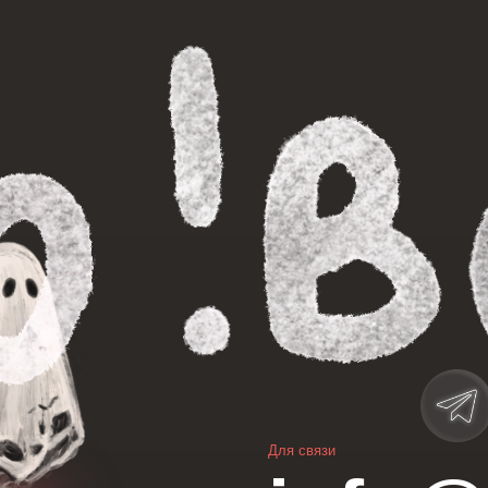
Для связи
info@lem
Навигация
Каталог
Блокноты
Новинки
Открытки
Ликвидный товар
Наклейки 
Стикеры
Прочее