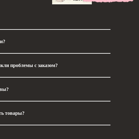
ки?
икли проблемы с заказом?
ывы?
ть товары?