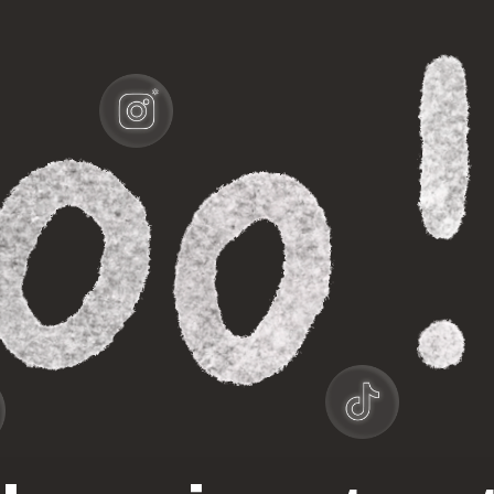
niscate.store
Оффлайн точки
Маркетплейсы
на карты
Отзывы
FAQ