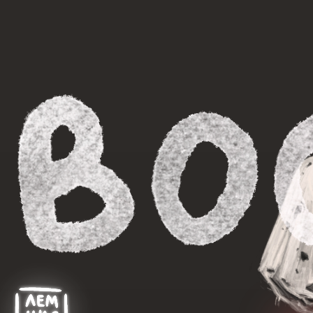
ИП Бушнева Полина Борисовна
ИНН 312338936302
ОГРНИП 323784700272291