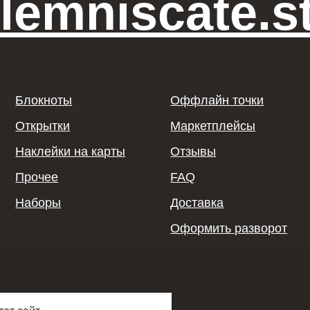
Доставка
4
Оформить разворот
Сайт разработан VSh
2024 Лемниската ©